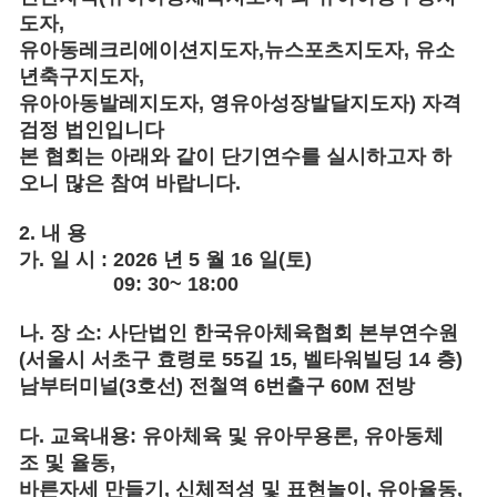
도자
,
유아동레크리에이션지도자
,
뉴스포츠지도자
,
유소
년축구지도자
,
유아아동발레지도자
,
영유아성장발달지도자
)
자격
검정 법인입니다
본 협회는 아래와 같이 단기연수를 실시하고자 하
오니 많은 참여 바랍니다
.
2.
내 용
가
.
일 시
:
2026
년 5 월 16 일
(
토
)
09: 30~ 18:00
나
.
장 소
:
사단법인 한국유아체육협회 본부연수원
(
서울시 서초구 효령로
55
길
15,
벨타워빌딩
14
층
)
남부터미널
(3
호선
)
전철역
6
번출구
60M
전방
다
.
교육내용
:
유아체육 및 유아무용론
,
유아동체
조 및 율동
,
바른자세 만들기
,
신체적성 및 표현놀이
,
유아율동
,