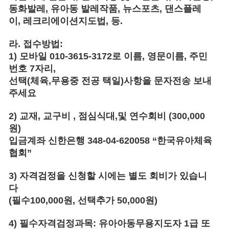
동화발레
,
유아동 발레작품
,
뉴스포츠
,
댄스플레
이
,
레크리에이션지도법
,
등
.
라.
접수방법
:
1)
모바일
010-3615-3172
로 이름
,
영문이름
,
주민
번호
7
자리
,
선택
(
체육
,
무용중 전공 택일
)
사항을 문자전송 보내
주세요
2)
교재
,
교구비
,
점심식대
,
및 연수회비
(300,000
원
)
입금계좌 신한은행
348-04-620058 “
한국유아체육
협회
”
3)
자격검정을 신청할 시에는 별도 회비가 있습니
다
(
필수
100,000
원
,
선택추가
50,000
원
)
4)
필수자격검정과목
:
유아아동무용지도자
1
급 또