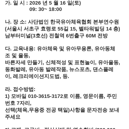
가
.
일 시
:
2026
년 5 월 16 일
(
토
)
09: 30~ 18:00
나
.
장 소
:
사단법인 한국유아체육협회 본부연수원
(
서울시 서초구 효령로
55
길
15,
벨타워빌딩
14
층
)
남부터미널
(3
호선
)
전철역
6
번출구
60M
전방
다
.
교육내용
:
유아체육 및 유아무용론
,
유아동체
조 및 율동
,
바른자세 만들기
,
신체적성 및 표현놀이
,
유아율동
,
동화발레
,
유아동 발레작품
,
뉴스포츠
,
댄스플레
이
,
레크리에이션지도법
,
등
.
라.
접수방법
:
1)
모바일
010-3615-3172
로 이름
,
영문이름
,
주민
번호
7
자리
,
선택
(
체육
,
무용중 전공 택일
)
사항을 문자전송 보내
주세요