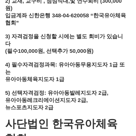
2)
교재
,
교구비
,
점심식대
,
및 연수회비
(300,000
원
)
입금계좌 신한은행
348-04-620058 “
한국유아체육
협회
”
3)
자격검정을 신청할 시에는 별도 회비가 있습니
다
(
필수
100,000
원
,
선택추가
50,000
원
)
4)
필수자격검정과목
:
유아아동무용지도자
1
급 또
는
유아아동체육지도자
1
급
5)
선택자격검정
:
유아아동발레지도자
2
급
,
유아아동레크리에이션지도자
2
급
,
뉴스포츠지도자
2
급
사단법인 한국유아체육