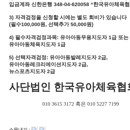
입금계좌 신한은행
348-04-620058 “
한국유아체육협
3)
자격검정을 신청할 시에는 별도 회비가 있습니다
(
필수
100,000
원
,
선택추가
50,000
원
)
4)
필수자격검정과목
:
유아아동무용지도자
1
급 또는
유아아동체육지도자
1
급
5)
선택자격검정
:
유아아동발레지도자
2
급
,
유아아동레크리에이션지도자
2
급
,
뉴스포츠지도자
2
급
사단법인 한국유아체육협
010 3615 3172
혹은
010 5227 7199
소문내기 :