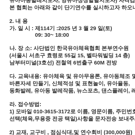
유아아동발레지도자
,
영유아성장발달지도자
)
자격검
본 협회는 아래와 같이 단기연수를 실시하고자 하오
2.
내 용
가
.
일 시
:
제114기
:2025
년 3 월 29 일
(
토
)
09: 30~ 18:00
나
.
장 소
:
사단법인 한국유아체육협회 본부연수원
(
서울시 서초구 효령로
55
길
15,
벨타워빌딩
14
층
)
남부터미널
(3
호선
)
전철역
6
번출구
60M
전방
다
.
교육내용
:
유아체육 및 유아무용론
,
유아동체조 
바른자세 만들기
,
신체적성 및 표현놀이
,
유아율동
,
동화발레
,
유아동 발레작품
,
뉴스포츠
,
댄스플레이
,
라.
접수방법
:
1)
모바일
010-3615-3172
로 이름
,
영문이름
,
주민번
선택
(
체육
,
무용중 전공 택일
)
사항을 문자전송 보내
2)
교재
,
교구비
,
점심식대
,
및 연수회비
(300,000
원
)