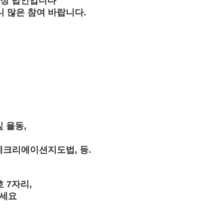
정 법인입니다
니 많은 참여 바랍니다
.
및 율동
,
레크리에이션지도법
,
등
.
호
7
자리
,
주세요