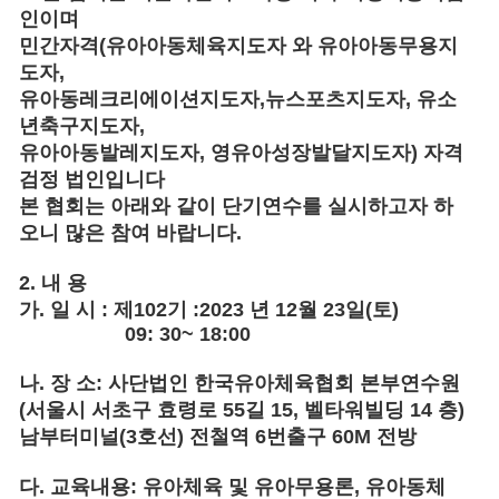
인이며
민간자격
(
유아아동체육지도자 와 유아아동무용지
도자
,
유아동레크리에이션지도자
,
뉴스포츠지도자
,
유소
년축구지도자
,
유아아동발레지도자
,
영유아성장발달지도자
)
자격
검정 법인입니다
본 협회는 아래와 같이 단기연수를 실시하고자 하
오니 많은 참여 바랍니다
.
2.
내 용
가
.
일 시
:
제102기
:2023
년 12월 23일
(
토
)
09: 30~ 18:00
나
.
장 소
:
사단법인 한국유아체육협회 본부연수원
(
서울시 서초구 효령로
55
길
15,
벨타워빌딩
14
층
)
남부터미널
(3
호선
)
전철역
6
번출구
60M
전방
다
.
교육내용
:
유아체육 및 유아무용론
,
유아동체