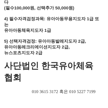
다
(
필수
100,000
원
,
선택추가
50,000
원
)
4)
필수자격검정과목
:
유아아동무용지도자
1
급 또
는
유아아동체육지도자
1
급
5)
선택자격검정
:
유아아동발레지도자
2
급
,
유아아동레크리에이션지도자
2
급
,
뉴스포츠지도자
2
급
사단법인 한국유아체육
협회
010 3615 3172
혹은
010 5227 7199