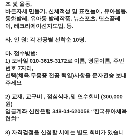
조 및 율동
,
바른자세 만들기
,
신체적성 및 표현놀이
,
유아율동
,
동화발레
,
유아동 발레작품
,
뉴스포츠
,
댄스플레
이
,
레크리에이션지도법
,
등
.
라
.
인 원
:
각 전공별 선착순
10
명
.
마
.
접수방법
:
1)
모바일
010-3615-3172
로 이름
,
영문이름
,
주민
번호
7
자리
,
선택
(
체육
,
무용중 전공 택일
)
사항을 문자전송 보내
주세요
2)
교재
,
교구비
,
점심식대
,
및 연수회비
(300,000
원
)
입금계좌 신한은행
348-04-620058 “
한국유아체육
협회
”
3)
자격검정을 신청할 시에는 별도 회비가 있습니